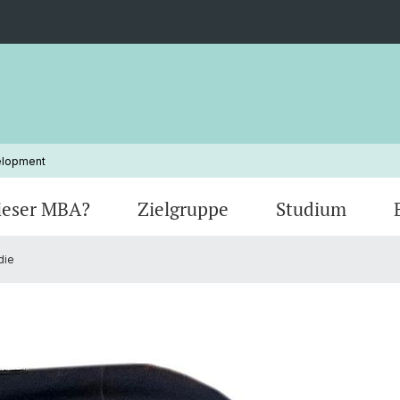
elopment
ieser MBA?
Zielgruppe
Studium
die