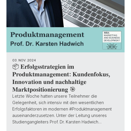
03. NOV. 2024
📦 𝐄𝐫𝐟𝐨𝐥𝐠𝐬𝐬𝐭𝐫𝐚𝐭𝐞𝐠𝐢𝐞𝐧 𝐢𝐦
𝐏𝐫𝐨𝐝𝐮𝐤𝐭𝐦𝐚𝐧𝐚𝐠𝐞𝐦𝐞𝐧𝐭: 𝐊𝐮𝐧𝐝𝐞𝐧𝐟𝐨𝐤𝐮𝐬,
𝐈𝐧𝐧𝐨𝐯𝐚𝐭𝐢𝐨𝐧 𝐮𝐧𝐝 𝐧𝐚𝐜𝐡𝐡𝐚𝐥𝐭𝐢𝐠𝐞
𝐌𝐚𝐫𝐤𝐭𝐩𝐨𝐬𝐢𝐭𝐢𝐨𝐧𝐢𝐞𝐫𝐮𝐧𝐠 🎯
Letzte Woche hatten unsere Teilnehmer die
Gelegenheit, sich intensiv mit den wesentlichen
Erfolgsfaktoren im modernen #Produktmanagement
auseinanderzusetzen. Unter der Leitung unseres
Studiengangleiters Prof. Dr. Karsten Hadwich…