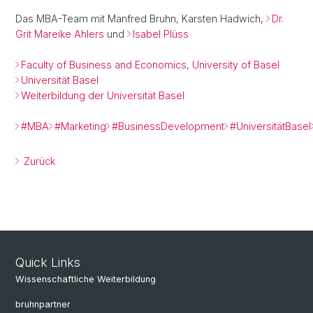
Das MBA-Team mit Manfred Bruhn, Karsten Hadwich,
Dr.
Grit Mareike Ahlers
und
Isabel Plüss
Faculty of Business and Economics, University of Basel
Universität Basel
Weiterbildung der Universität Basel
#MBA
#Marketing
#BusinessDevelopment
#UniversitätBasel
Zurück
Quick Links
Wissenschaftliche Weiterbildung
bruhnpartner