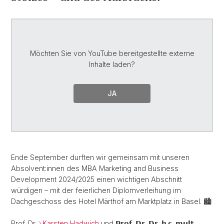
Möchten Sie von
YouTube
bereitgestellte externe
Inhalte laden?
JA
Ende September durften wir gemeinsam mit unseren
Absolvent:innen des MBA Marketing and Business
Development 2024/2025 einen wichtigen Abschnitt
würdigen – mit der feierlichen Diplomverleihung im
Dachgeschoss des Hotel Märthof am Marktplatz in Basel. 🏙️
Prof. Dr.
Karsten Hadwich
und 𝗣𝗿𝗼𝗳. 𝗗𝗿. 𝗗𝗿. 𝗵.𝗰. 𝗺𝘂𝗹𝘁.