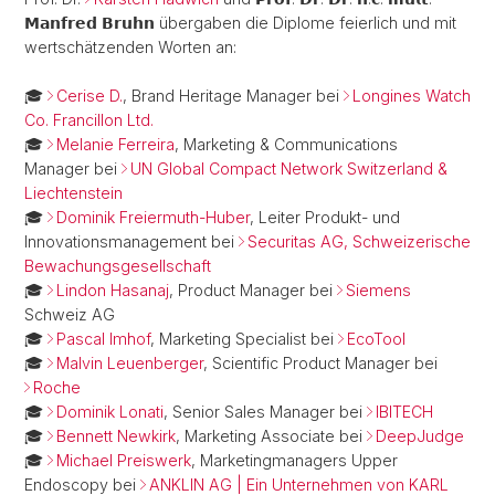
𝗠𝗮𝗻𝗳𝗿𝗲𝗱 𝗕𝗿𝘂𝗵𝗻 übergaben die Diplome feierlich und mit
wertschätzenden Worten an:
🎓
Cerise D.
, Brand Heritage Manager bei
Longines Watch
Co. Francillon Ltd.
🎓
Melanie Ferreira
, Marketing & Communications
Manager bei
UN Global Compact Network Switzerland &
Liechtenstein
🎓
Dominik Freiermuth-Huber
, Leiter Produkt- und
Innovationsmanagement bei
Securitas AG, Schweizerische
Bewachungsgesellschaft
🎓
Lindon Hasanaj
, Product Manager bei
Siemens
Schweiz AG
🎓
Pascal Imhof
, Marketing Specialist bei
EcoTool
🎓
Malvin Leuenberger
, Scientific Product Manager bei
Roche
🎓
Dominik Lonati
, Senior Sales Manager bei
IBITECH
🎓
Bennett Newkirk
, Marketing Associate bei
DeepJudge
🎓
Michael Preiswerk
, Marketingmanagers Upper
Endoscopy bei
ANKLIN AG | Ein Unternehmen von KARL