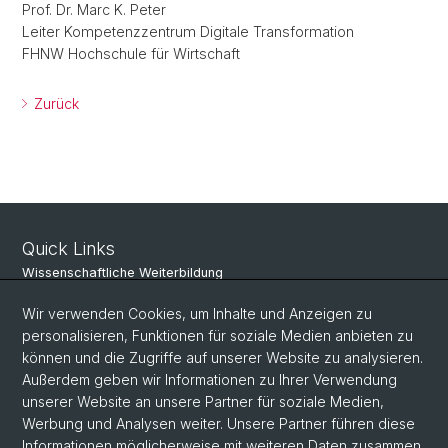
Prof. Dr. Marc K. Peter
Leiter Kompetenzzentrum Digitale Transformation
FHNW Hochschule für Wirtschaft
Zurück
Quick Links
Wissenschaftliche Weiterbildung
bruhnpartner
Wir verwenden Cookies, um Inhalte und Anzeigen zu
personalisieren, Funktionen für soziale Medien anbieten zu
können und die Zugriffe auf unserer Website zu analysieren.
Social Media
Außerdem geben wir Informationen zu Ihrer Verwendung
unserer Website an unsere Partner für soziale Medien,
Instagram
Werbung und Analysen weiter. Unsere Partner führen diese
Informationen möglicherweise mit weiteren Daten zusammen,