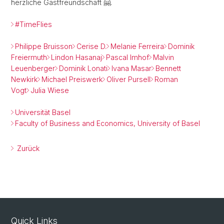
herzliche Gastfreundschaft 🤗.
#TimeFlies
Philippe Bruisson
Cerise D.
Melanie Ferreira
Dominik
Freiermuth
Lindon Hasanaj
Pascal Imhof
Malvin
Leuenberger
Dominik Lonati
Ivana Masar
Bennett
Newkirk
Michael Preiswerk
Oliver Pursell
Roman
Vogt
Julia Wiese
Universität Basel
Faculty of Business and Economics, University of Basel
Zurück
Quick Links