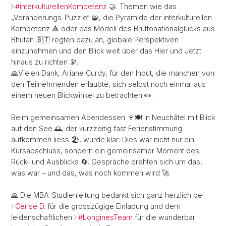
#interkulturellenKompetenz
🤝. Themen wie das
„Veränderungs-Puzzle“ 🧩, die Pyramide der interkulturellen
Kompetenz 🔺 oder das Modell des Bruttonationalglücks aus
Bhutan 🇧🇹 regten dazu an, globale Perspektiven
einzunehmen und den Blick weit über das Hier und Jetzt
hinaus zu richten 🔭.
🙏Vielen Dank, Ariane Curdy, für den Input, die manchen von
den Teilnehmenden erlaubte, sich selbst noch einmal aus
einem neuen Blickwinkel zu betrachten 👀.
Beim gemeinsamen Abendessen 🍷🍽️ in Neuchâtel mit Blick
auf den See 🌅, der kurzzeitig fast Ferienstimmung
aufkommen liess 🏖️, wurde klar: Dies war nicht nur ein
Kursabschluss, sondern ein gemeinsamer Moment des
Rück- und Ausblicks 🔄. Gespräche drehten sich um das,
was war – und das, was noch kommen wird 🚀.
🙏 Die MBA-Studienleitung bedankt sich ganz herzlich bei
Cerise D.
für die grosszügige Einladung und dem
leidenschaftlichen
#LonginesTeam
für die wunderbar