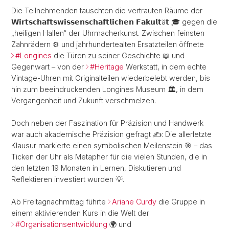
Die Teilnehmenden tauschten die vertrauten Räume der
𝗪𝗶𝗿𝘁𝘀𝗰𝗵𝗮𝗳𝘁𝘀𝘄𝗶𝘀𝘀𝗲𝗻𝘀𝗰𝗵𝗮𝗳𝘁𝗹𝗶𝗰𝗵𝗲𝗻 𝗙𝗮𝗸𝘂𝗹𝘁ä𝘁 🎓 gegen die
„heiligen Hallen“ der Uhrmacherkunst. Zwischen feinsten
Zahnrädern ⚙️ und jahrhundertealten Ersatzteilen öffnete
#Longines
die Türen zu seiner Geschichte 📖 und
Gegenwart – von der
#Heritage
Werkstatt, in dem echte
Vintage-Uhren mit Originalteilen wiederbelebt werden, bis
hin zum beeindruckenden Longines Museum 🏛️, in dem
Vergangenheit und Zukunft verschmelzen.
Doch neben der Faszination für Präzision und Handwerk
war auch akademische Präzision gefragt ✍️: Die allerletzte
Klausur markierte einen symbolischen Meilenstein 🎯 – das
Ticken der Uhr als Metapher für die vielen Stunden, die in
den letzten 19 Monaten in Lernen, Diskutieren und
Reflektieren investiert wurden 💡.
Ab Freitagnachmittag führte
Ariane Curdy
die Gruppe in
einem aktivierenden Kurs in die Welt der
#Organisationsentwicklung
🌍 und